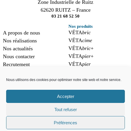
Zone Industrielle de Ruitz
62620 RUITZ – France
03 21 68 52 50
Nos produits
VÉTA
bric
A propos de nous
VÉTA
cime
Nos réalisations
VÉTA
bric
+
Nos actualités
VÉTA
pier
+
Nous contacter
VÉTA
pier
Recrutement
Nous utilisons des cookies pour optimiser notre site web et notre service.
Suivez-nous
Accepter
Tout refuser
CGV
Mentions légales
© 2025 - VÉTA France
Préférences
Politique de confidentialité
Cookies