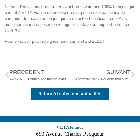
Ce sera l’occasion de mettre en avant un savoir-faire 100% français qui
permet à VETA France de proposer un large choix de panneaux de
parement de façade en brique, pierre ou béton bénéficiant de 5 Avis
technique pour des poses en vêtage et bardage sur support béton ou
COB /CLT.
Pour en savoir plus, rejoignez-nous sur le stand 2C12 !
PRÉCÉDENT
SUIVANT
Avril 2023 – Panneau de façade extérieur : Renouvellement de notre Avis Technique VETAbric, VETApier, VETAcime Bardage sur support Bois (ITE)
Septembre 2023- Nouvelle brochure !
Retour à toutes nos actualités
VÉTAFrance
690 Avenue Charles Pecqueur