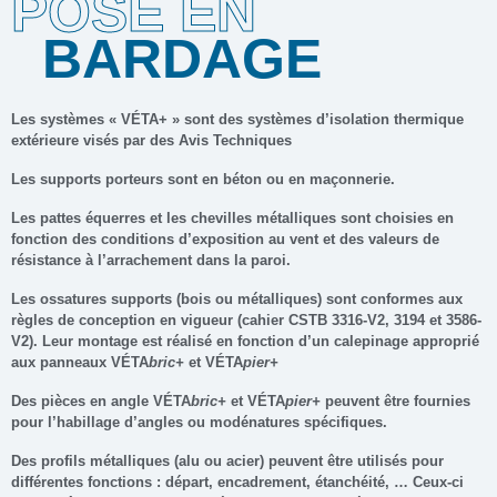
POSE EN
BARDAGE
Les systèmes « VÉTA+ » sont des systèmes d’isolation thermique
extérieure visés par des Avis Techniques
Les supports porteurs sont en béton ou en maçonnerie.
Les pattes équerres et les chevilles métalliques sont choisies en
fonction des conditions d’exposition au vent et des valeurs de
résistance à l’arrachement dans la paroi.
Les ossatures supports (bois ou métalliques) sont conformes aux
règles de conception en vigueur (cahier CSTB 3316-V2, 3194 et 3586-
V2). Leur montage est réalisé en fonction d’un calepinage approprié
aux panneaux
VÉTA
bric+
et
VÉTA
pier+
Des pièces en angle
VÉTA
bric+
et
VÉTA
pier+
peuvent être fournies
pour l’habillage d’angles ou modénatures spécifiques.
Des profils métalliques (alu ou acier) peuvent être utilisés pour
différentes fonctions : départ, encadrement, étanchéité, … Ceux-ci