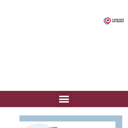
03 21 68 52 50
Contacts / Devis
MISE EN OEUVRE
SYSTÈME VÉTA+