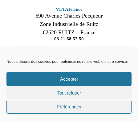
VÉTAFrance
690 Avenue Charles Pecqueur
Zone Industrielle de Ruitz
62620 RUITZ – France
03 21 68 52 50
Nos produits
VÉTA
bric
A propos de nous
Nous utilisons des cookies pour optimiser notre site web et notre service.
VÉTA
cime
Nos réalisations
VÉTA
bric
+
Nos actualités
Accepter
VÉTA
pier
+
Nous contacter
VÉTA
pier
Recrutement
Tout refuser
Préférences
Suivez-nous