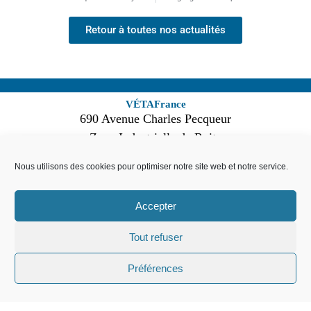
Retour à toutes nos actualités
VÉTAFrance
690 Avenue Charles Pecqueur
Zone Industrielle de Ruitz
62620 RUITZ – France
Nous utilisons des cookies pour optimiser notre site web et notre service.
03 21 68 52 50
Nos produits
Accepter
VÉTA
bric
A propos de nous
VÉTA
cime
Nos réalisations
Tout refuser
VÉTA
bric
+
Nos actualités
VÉTA
pier
+
Nous contacter
Préférences
VÉTA
pier
Recrutement