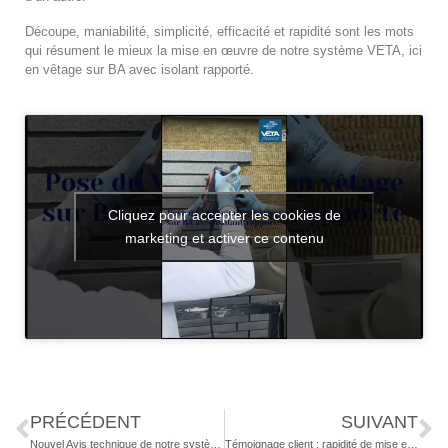
Découpe, maniabilité, simplicité, efficacité et rapidité sont les mots
qui résument le mieux la mise en œuvre de notre système VETA, ici
en vêtage sur BA avec isolant rapporté.
Cliquez pour accepter les cookies de
marketing et activer ce contenu
PRÉCÉDENT
SUIVANT
Nouvel Avis technique de notre système VETA en bardage sur support bois (COB & CLT).
Témoignage client : rapidité de mise en œuvre de notre système VETAbric, VETApier, VETAcime